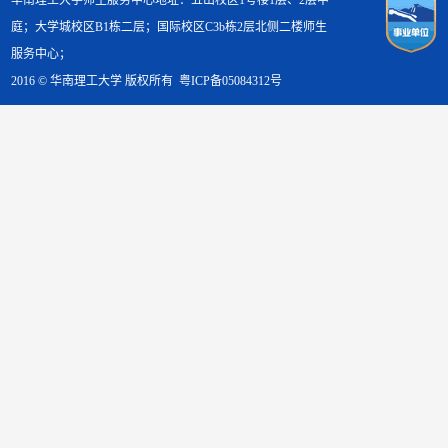
华南理工大学师生服务中心地址：五山校区1号楼1层、2层中
庭；大学城校区B1栋二层；国际校区C3b栋2层北侧二楼师生
服务中心；
2016 © 华南理工大学 版权所有
粤ICP备05084312号