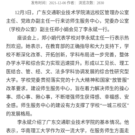
发布时间：2021-12-06 作者： 浏览次数：
2830
12
月
3
日，广东交通职业技术学院
清远校区管理办公室
主任、党政办副主任
一行
来访师生服务中心，党委办公室
（学校办公室）副主任郑小娟会见了李永斌一行。
座谈会上，郑小娟代表学校
对
李永斌主任一行
表示热
烈欢迎
。
她表示，
在教育部的正确指导和大力支持下，
学
校
不断深化改革、开拓创新，学科布局进一步完善，整体
办学水平和综合实力实现迅速提升。形成以工见长、理工
医结合、管、经、文、法多学科协调发展的综合性研究型
大学。
学校党委
贯彻落实党的十九大精神和国家“放管服”
改革要求，
建设师生服务中心，旨在
着力解决师生的操心
事、烦心事、揪心事，不断增强师生获得感、幸福感、安
全感。
师生服务中心的建设有力
支撑
了
学校“一城三校区”
的
发展格局。
李永斌介绍了
广东交通职业技术学院
的基本情况。他
表示，华南理工大学作为双一流大学，在服务师生方面走